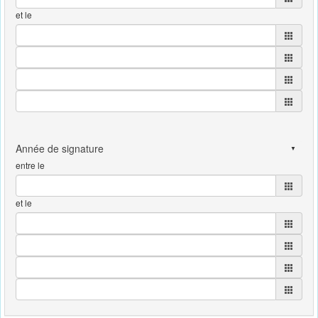
et le
entre le
et le