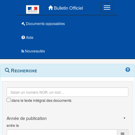
Menu principal
Bulletin Officiel
Toggle navigatio
Documents opposables
Aide
Nouveautés
Navigation
Menu
Recherche
contextuel
et
outils
annexes
dans le texte intégral des documents
entre le