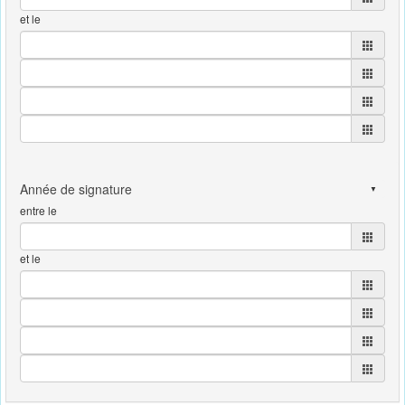
et le
entre le
et le