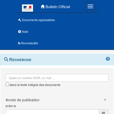
Menu principal
Bulletin Officiel
Toggle navigatio
Documents opposables
Aide
Nouveautés
Navigation
Menu
Recherche
contextuel
et
outils
annexes
dans le texte intégral des documents
entre le