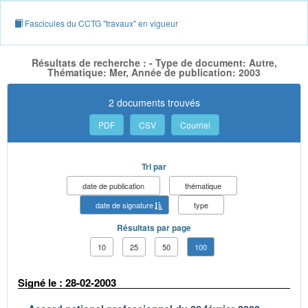
Fascicules du CCTG "travaux" en vigueur
Résultats de recherche : - Type de document: Autre,
Thématique: Mer, Année de publication: 2003
2 documents trouvés
PDF
CSV
Courriel
Tri par
date de publication
thématique
date de signature
type
Résultats par page
10
25
50
100
Signé le : 28-02-2003