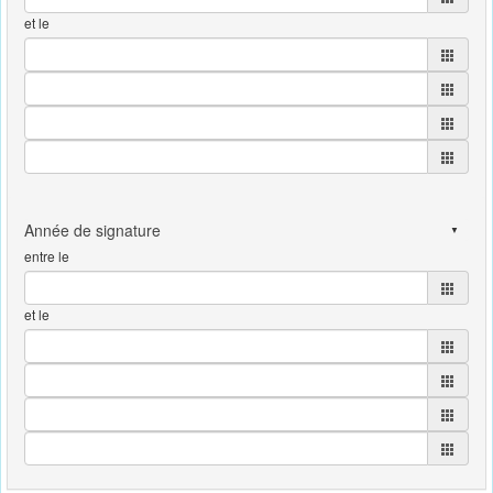
et le
entre le
et le