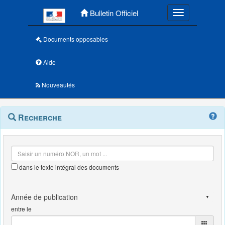
Menu principal
Bulletin Officiel
Toggle navigatio
Documents opposables
Aide
Nouveautés
Navigation
Menu
Recherche
contextuel
et
outils
annexes
dans le texte intégral des documents
entre le