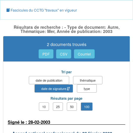
Fascicules du CCTG "travaux" en vigueur
Résultats de recherche : - Type de document: Autre,
Thématique: Mer, Année de publication: 2003
2 documents trouvés
PDF
CSV
Courriel
Tri par
date de publication
thématique
date de signature
type
Résultats par page
10
25
50
100
Signé le : 28-02-2003