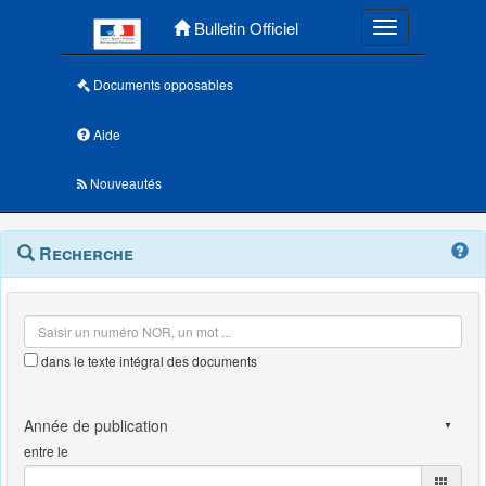
Menu principal
Bulletin Officiel
Toggle navigatio
Documents opposables
Aide
Nouveautés
Navigation
Menu
Recherche
contextuel
et
outils
annexes
dans le texte intégral des documents
entre le