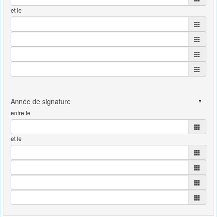
et le
entre le
et le