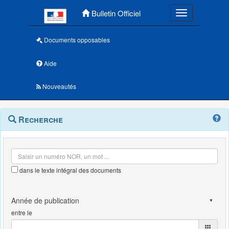
Menu principal
Bulletin Officiel
Toggle navigatio
Documents opposables
Aide
Nouveautés
Navigation
Menu
Recherche
contextuel
et
outils
annexes
dans le texte intégral des documents
entre le