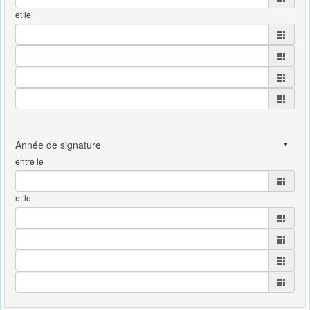
et le
entre le
et le