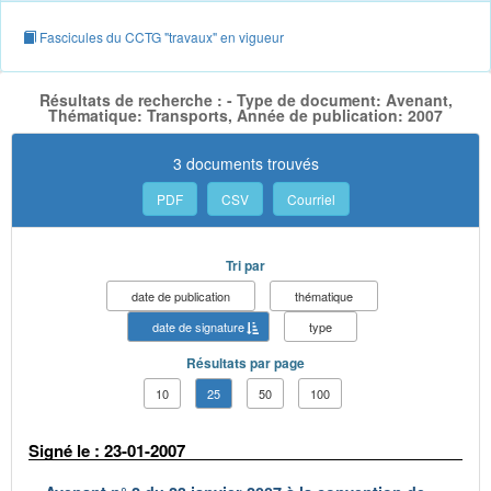
Fascicules du CCTG "travaux" en vigueur
Résultats de recherche : - Type de document: Avenant,
Thématique: Transports, Année de publication: 2007
3 documents trouvés
PDF
CSV
Courriel
Tri par
date de publication
thématique
date de signature
type
Résultats par page
10
25
50
100
Signé le : 23-01-2007