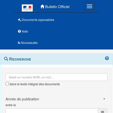
Menu principal
Bulletin Officiel
Toggle navigatio
Documents opposables
Aide
Nouveautés
Navigation
Menu
Recherche
contextuel
et
outils
annexes
dans le texte intégral des documents
entre le