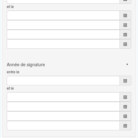
et le
entre le
et le