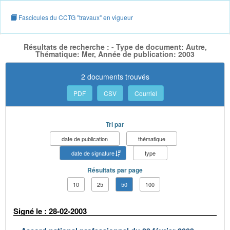
Fascicules du CCTG "travaux" en vigueur
Résultats de recherche : - Type de document: Autre,
Thématique: Mer, Année de publication: 2003
2 documents trouvés
PDF
CSV
Courriel
Tri par
date de publication
thématique
date de signature
type
Résultats par page
10
25
50
100
Signé le : 28-02-2003