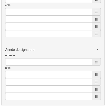
et le
entre le
et le