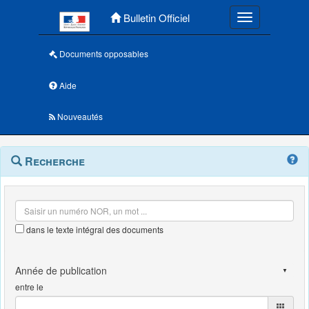
Menu principal
Bulletin Officiel
Toggle navigatio
Documents opposables
Aide
Nouveautés
Navigation
Menu
Recherche
contextuel
et
outils
annexes
dans le texte intégral des documents
entre le