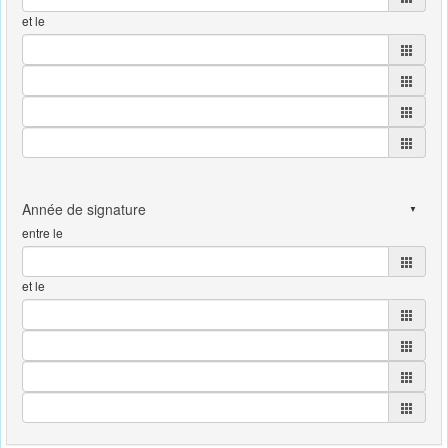
et le
entre le
et le