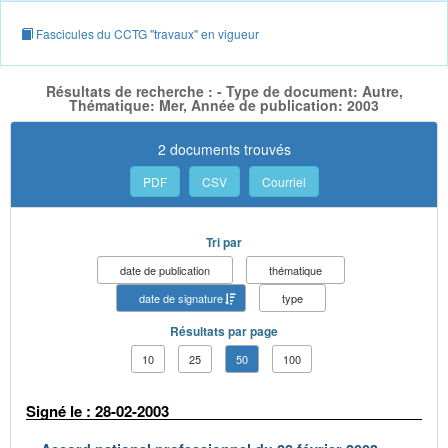
Fascicules du CCTG "travaux" en vigueur
Résultats de recherche : - Type de document: Autre,
Thématique: Mer, Année de publication: 2003
2 documents trouvés
PDF
CSV
Courriel
Tri par
date de publication
thématique
date de signature
type
Résultats par page
10
25
50
100
Signé le : 28-02-2003