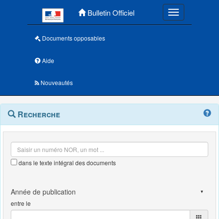
Menu principal
Bulletin Officiel
Toggle navigatio
Documents opposables
Aide
Nouveautés
Navigation
Menu
Recherche
contextuel
et
outils
annexes
dans le texte intégral des documents
entre le