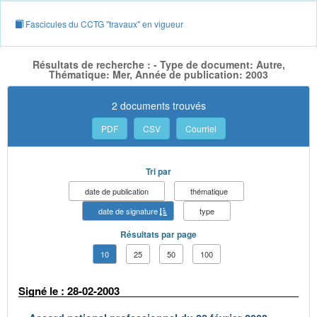
Fascicules du CCTG "travaux" en vigueur
Résultats de recherche : - Type de document: Autre,
Thématique: Mer, Année de publication: 2003
2 documents trouvés
PDF
CSV
Courriel
Tri par
date de publication
thématique
date de signature
type
Résultats par page
10
25
50
100
Signé le : 28-02-2003