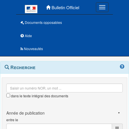
Menu principal
Bulletin Officiel
Toggle navigatio
Documents opposables
Aide
Nouveautés
Navigation
Menu
Recherche
contextuel
et
outils
annexes
dans le texte intégral des documents
entre le