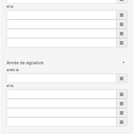
et le
entre le
et le