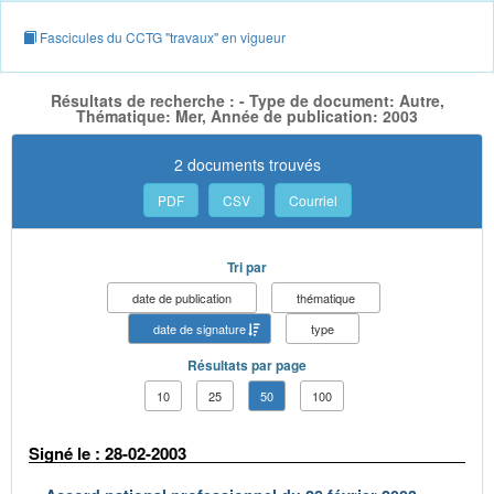
Fascicules du CCTG "travaux" en vigueur
Résultats de recherche : - Type de document: Autre,
Thématique: Mer, Année de publication: 2003
2 documents trouvés
PDF
CSV
Courriel
Tri par
date de publication
thématique
date de signature
type
Résultats par page
10
25
50
100
Signé le : 28-02-2003