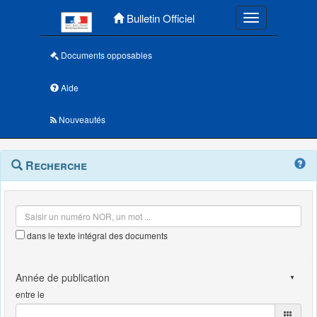
Menu principal
Bulletin Officiel
Toggle navigatio
Documents opposables
Aide
Nouveautés
Navigation
Menu
Recherche
contextuel
et
outils
annexes
dans le texte intégral des documents
entre le