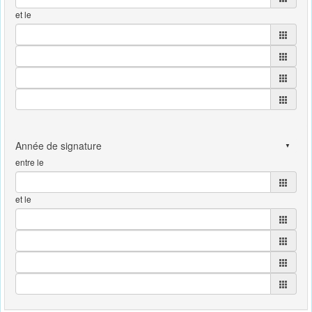
et le
entre le
et le