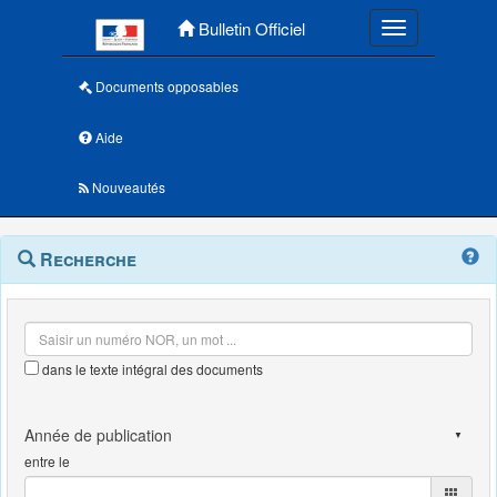
Menu principal
Bulletin Officiel
Toggle navigatio
Documents opposables
Aide
Nouveautés
Navigation
Menu
Recherche
contextuel
et
outils
annexes
dans le texte intégral des documents
entre le