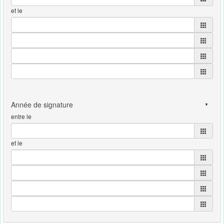
et le
entre le
et le