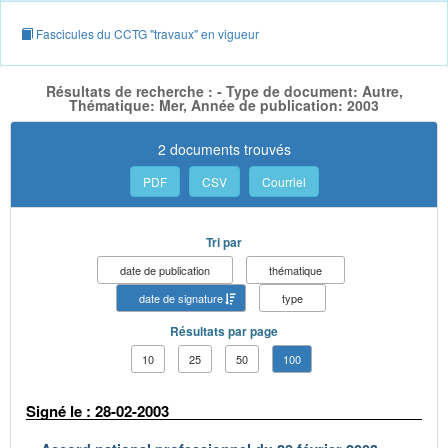
Fascicules du CCTG "travaux" en vigueur
Résultats de recherche : - Type de document: Autre,
Thématique: Mer, Année de publication: 2003
2 documents trouvés
PDF
CSV
Courriel
Tri par
date de publication
thématique
date de signature
type
Résultats par page
10
25
50
100
Signé le : 28-02-2003