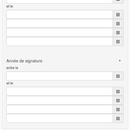
et le
entre le
et le