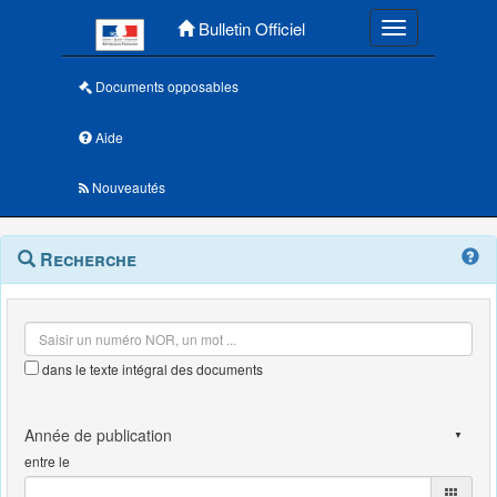
Menu principal
Bulletin Officiel
Toggle navigatio
Documents opposables
Aide
Nouveautés
Navigation
Menu
Recherche
contextuel
et
outils
annexes
dans le texte intégral des documents
entre le