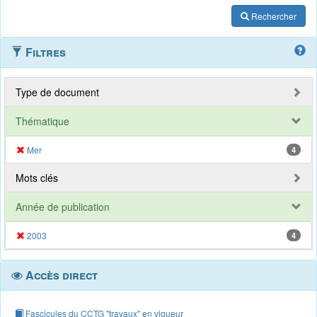
Rechercher
Filtres
Type de document
Thématique
Mer
4
Mots clés
Année de publication
2003
4
Accès direct
Fascicules du CCTG "travaux" en vigueur