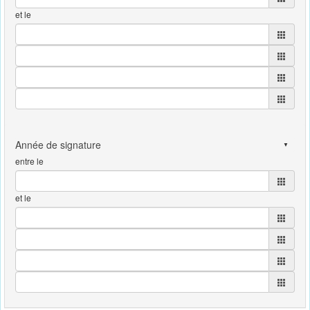
et le
entre le
et le