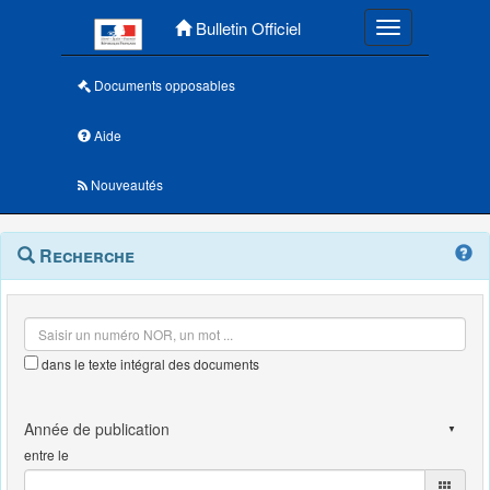
Menu principal
Bulletin Officiel
Toggle navigatio
Documents opposables
Aide
Nouveautés
Navigation
Menu
Recherche
contextuel
et
outils
annexes
dans le texte intégral des documents
entre le