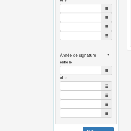
entre le
et le