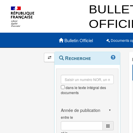
Menu principal
Bulletin Officiel
Documents o
Navigation
Menu
Recherche
contextuel
et
outils
annexes
dans le texte intégral des
documents
entre le
et le