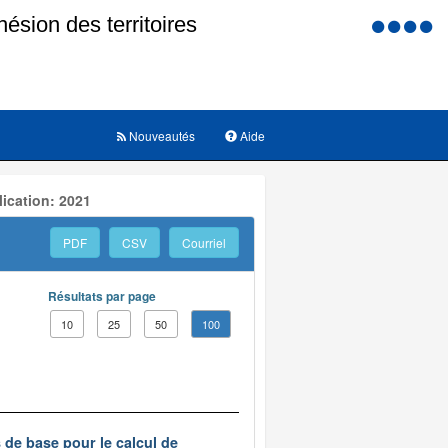
Menu
d'accessi
Nouveautés
Aide
ication: 2021
PDF
CSV
Courriel
Résultats par page
10
25
50
100
s de base pour le calcul de