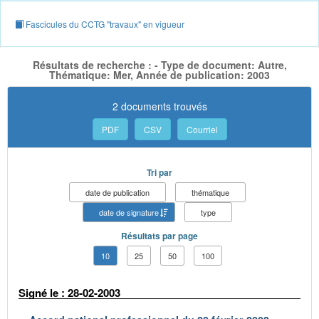
Fascicules du CCTG "travaux" en vigueur
Résultats de recherche : - Type de document: Autre,
Thématique: Mer, Année de publication: 2003
2 documents trouvés
PDF
CSV
Courriel
Tri par
date de publication
thématique
date de signature
type
Résultats par page
10
25
50
100
Signé le : 28-02-2003