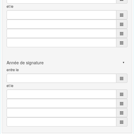
et le
entre le
et le