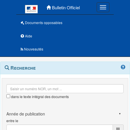
Menu principal
Bulletin Officiel
Toggle navigatio
Documents opposables
Aide
Nouveautés
Navigation
Menu
Recherche
contextuel
et
outils
annexes
dans le texte intégral des documents
entre le