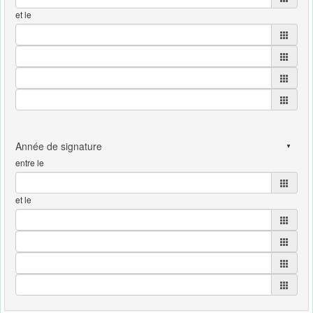
et le
entre le
et le