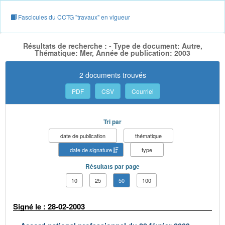
Fascicules du CCTG "travaux" en vigueur
Résultats de recherche : - Type de document: Autre,
Thématique: Mer, Année de publication: 2003
2 documents trouvés
PDF
CSV
Courriel
Tri par
date de publication
thématique
date de signature
type
Résultats par page
10
25
50
100
Signé le : 28-02-2003