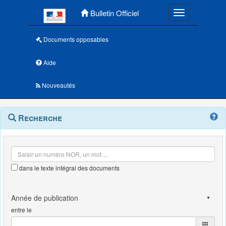
Menu principal
Bulletin Officiel
Toggle navigatio
Documents opposables
Aide
Nouveautés
Navigation
Menu
Recherche
contextuel
et
outils
annexes
dans le texte intégral des documents
entre le