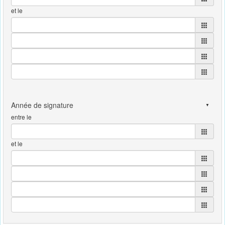
et le
entre le
et le