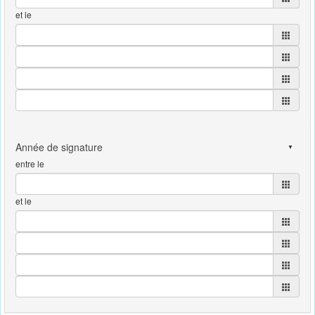
et le
entre le
et le