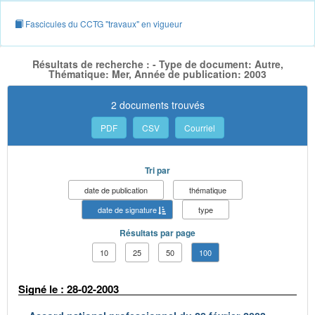
Fascicules du CCTG "travaux" en vigueur
Résultats de recherche : - Type de document: Autre,
Thématique: Mer, Année de publication: 2003
2 documents trouvés
PDF
CSV
Courriel
Tri par
date de publication
thématique
date de signature
type
Résultats par page
10
25
50
100
Signé le : 28-02-2003