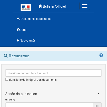
Menu principal
Bulletin Officiel
Toggle navigatio
Documents opposables
Aide
Nouveautés
Navigation
Menu
Recherche
contextuel
et
outils
annexes
dans le texte intégral des documents
entre le