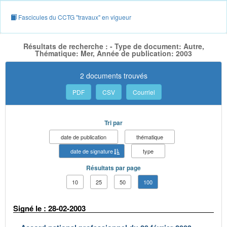
Fascicules du CCTG "travaux" en vigueur
Résultats de recherche : - Type de document: Autre,
Thématique: Mer, Année de publication: 2003
2 documents trouvés
PDF
CSV
Courriel
Tri par
date de publication
thématique
date de signature
type
Résultats par page
10
25
50
100
Signé le : 28-02-2003