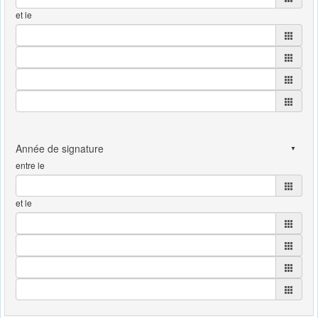
et le
entre le
et le