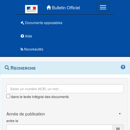
Menu principal
Bulletin Officiel
Toggle navigatio
Documents opposables
Aide
Nouveautés
Navigation
Menu
Recherche
contextuel
et
outils
annexes
dans le texte intégral des documents
entre le