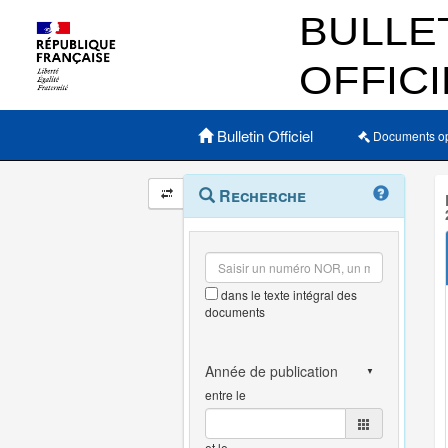
Menu principal
Bulletin Officiel
Documents o
Navigation
Menu
Recherche
contextuel
et
outils
annexes
dans le texte intégral des
documents
entre le
et le