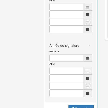
entre le
et le