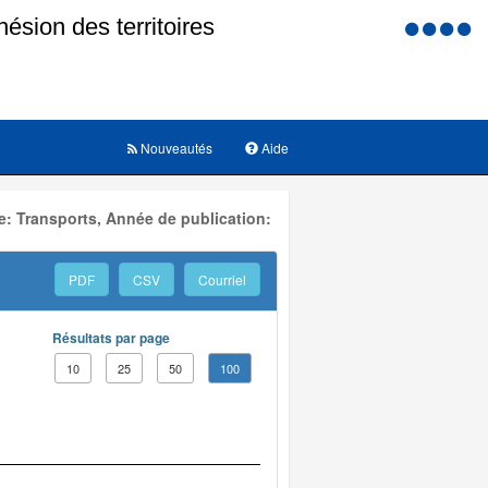
Menu
d'accessi
Nouveautés
Aide
: Transports, Année de publication:
PDF
CSV
Courriel
Résultats par page
10
25
50
100