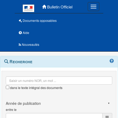
Menu principal
Bulletin Officiel
Toggle navigatio
Documents opposables
Aide
Nouveautés
Navigation
Menu
Recherche
contextuel
et
outils
annexes
dans le texte intégral des documents
entre le