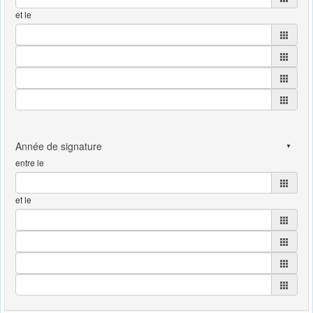
et le
entre le
et le