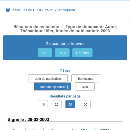
Fascicules du CCTG "travaux" en vigueur
Résultats de recherche : - Type de document: Autre,
Thématique: Mer, Année de publication: 2003
2 documents trouvés
PDF
CSV
Courriel
Tri par
date de publication
thématique
date de signature
type
Résultats par page
10
25
50
100
Signé le : 28-02-2003