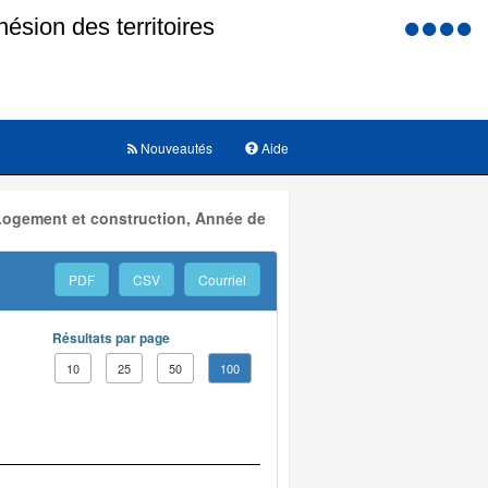
Menu
d'accessi
Nouveautés
Aide
 Logement et construction, Année de
PDF
CSV
Courriel
Résultats par page
10
25
50
100