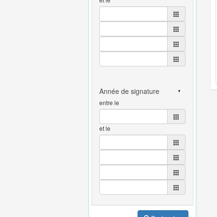
entre le
et le