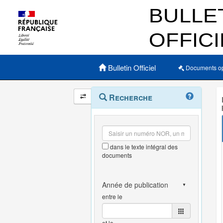
Menu principal
Bulletin Officiel
Documents o
Navigation
Menu
Recherche
contextuel
et
outils
annexes
dans le texte intégral des
documents
entre le
et le