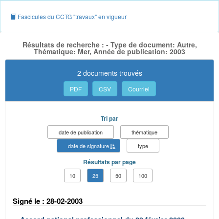
Fascicules du CCTG "travaux" en vigueur
Résultats de recherche : - Type de document: Autre,
Thématique: Mer, Année de publication: 2003
2 documents trouvés
PDF
CSV
Courriel
Tri par
date de publication
thématique
date de signature
type
Résultats par page
10
25
50
100
Signé le : 28-02-2003