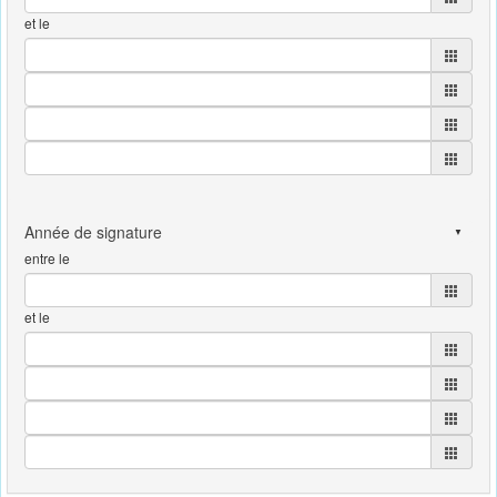
et le
entre le
et le