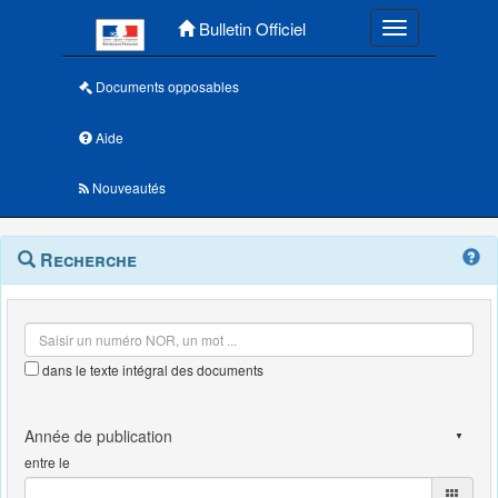
Menu principal
Bulletin Officiel
Toggle navigatio
Documents opposables
Aide
Nouveautés
Navigation
Menu
Recherche
contextuel
et
outils
annexes
dans le texte intégral des documents
entre le