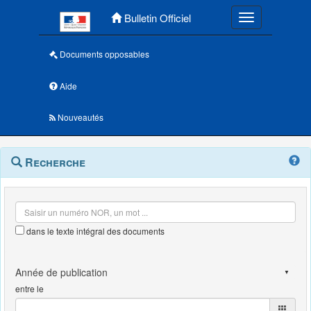
Menu principal
Bulletin Officiel
Toggle navigatio
Documents opposables
Aide
Nouveautés
Navigation
Menu
Recherche
contextuel
et
outils
annexes
dans le texte intégral des documents
entre le