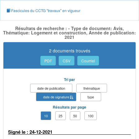
Fascicules du CCTG "travaux" en vigueur
Résultats de recherche : - Type de document: Avis,
Thématique: Logement et construction, Année de publication:
2021
2 documents trouvés
PDF
CSV
Courriel
Tri par
date de publication
thématique
date de signature
type
Résultats par page
10
25
50
100
Signé le : 24-12-2021