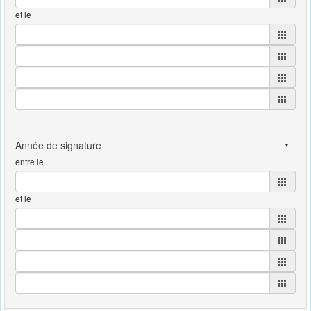
et le
entre le
et le