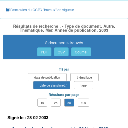
Fascicules du CCTG "travaux" en vigueur
Résultats de recherche : - Type de document: Autre,
Thématique: Mer, Année de publication: 2003
2 documents trouvés
PDF
CSV
Courriel
Tri par
date de publication
thématique
date de signature
type
Résultats par page
10
25
50
100
Signé le : 28-02-2003