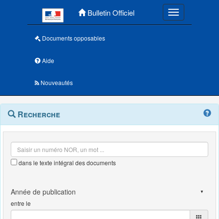
Menu principal
Bulletin Officiel
Toggle navigatio
Documents opposables
Aide
Nouveautés
Navigation
Menu
Recherche
contextuel
et
outils
annexes
dans le texte intégral des documents
entre le