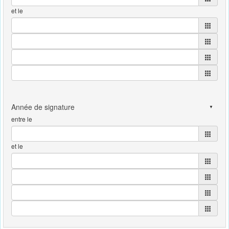
et le
entre le
et le