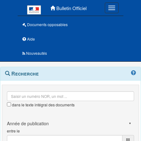
Menu principal
Bulletin Officiel
Toggle navigatio
Documents opposables
Aide
Nouveautés
Navigation
Menu
Recherche
contextuel
et
outils
annexes
dans le texte intégral des documents
entre le