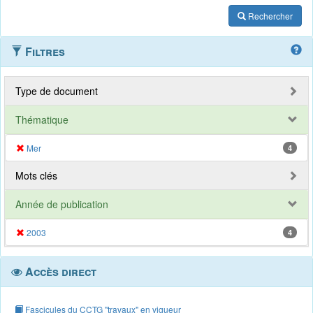
Rechercher
Filtres
Type de document
Thématique
Mer
4
Mots clés
Année de publication
2003
4
Accès direct
Fascicules du CCTG "travaux" en vigueur