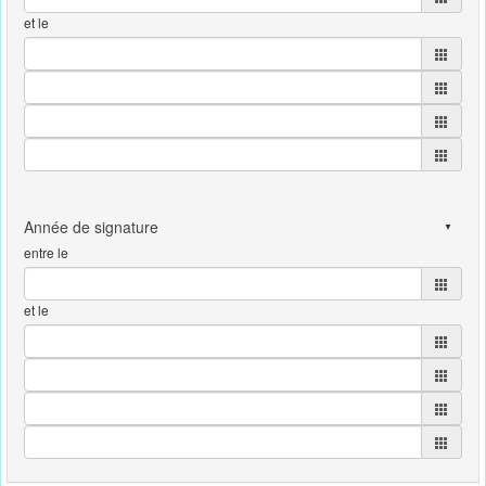
et le
entre le
et le