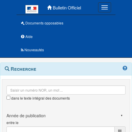
Menu principal
Bulletin Officiel
Toggle navigatio
Documents opposables
Aide
Nouveautés
Navigation
Menu
Recherche
contextuel
et
outils
annexes
dans le texte intégral des documents
entre le