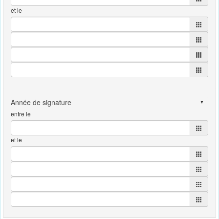
et le
entre le
et le