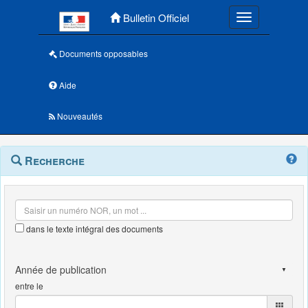
Menu principal
Bulletin Officiel
Toggle navigatio
Documents opposables
Aide
Nouveautés
Navigation
Menu
Recherche
contextuel
et
outils
annexes
dans le texte intégral des documents
entre le