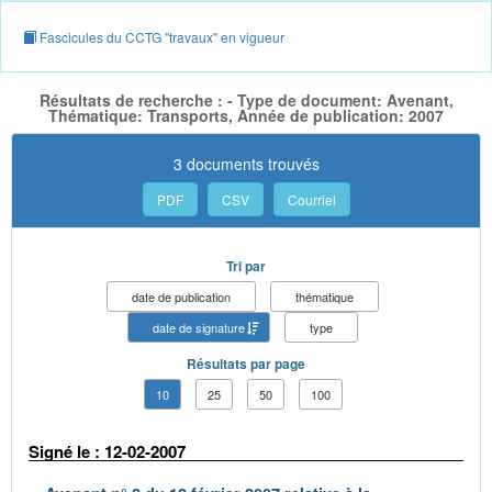
Fascicules du CCTG "travaux" en vigueur
Résultats de recherche : - Type de document: Avenant,
Thématique: Transports, Année de publication: 2007
3 documents trouvés
PDF
CSV
Courriel
Tri par
date de publication
thématique
date de signature
type
Résultats par page
10
25
50
100
Signé le : 12-02-2007