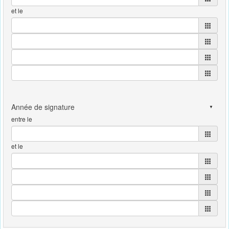
et le
entre le
et le