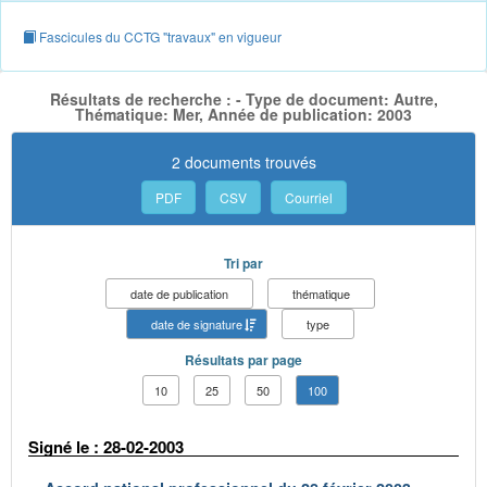
Fascicules du CCTG "travaux" en vigueur
Résultats de recherche : - Type de document: Autre,
Thématique: Mer, Année de publication: 2003
2 documents trouvés
PDF
CSV
Courriel
Tri par
date de publication
thématique
date de signature
type
Résultats par page
10
25
50
100
Signé le : 28-02-2003