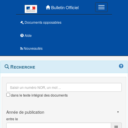
Menu principal
Bulletin Officiel
Toggle navigatio
Documents opposables
Aide
Nouveautés
Navigation
Menu
Recherche
contextuel
et
outils
annexes
dans le texte intégral des documents
entre le