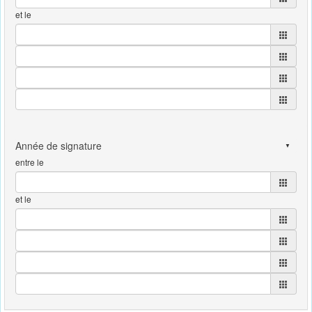
et le
entre le
et le