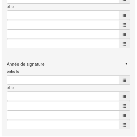
et le
entre le
et le