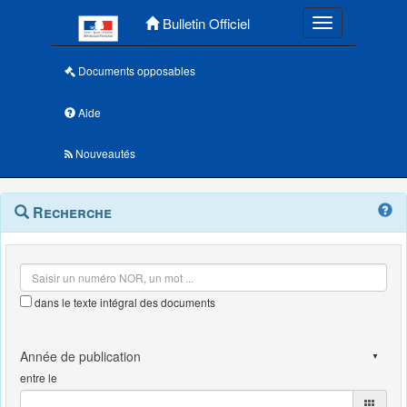
Menu principal
Bulletin Officiel
Toggle navigatio
Documents opposables
Aide
Nouveautés
Navigation
Menu
Recherche
contextuel
et
outils
annexes
dans le texte intégral des documents
entre le