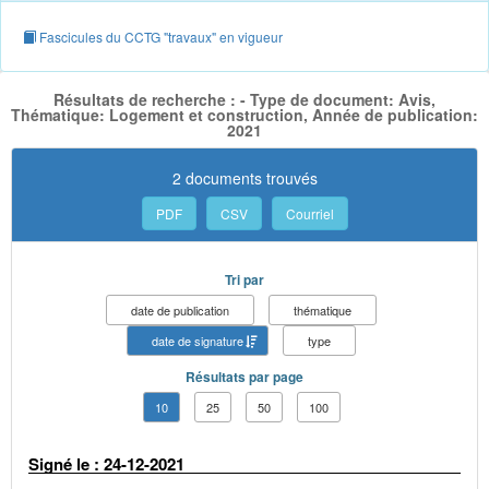
Fascicules du CCTG "travaux" en vigueur
Résultats de recherche : - Type de document: Avis,
Thématique: Logement et construction, Année de publication:
2021
2 documents trouvés
PDF
CSV
Courriel
Tri par
date de publication
thématique
date de signature
type
Résultats par page
10
25
50
100
Signé le : 24-12-2021