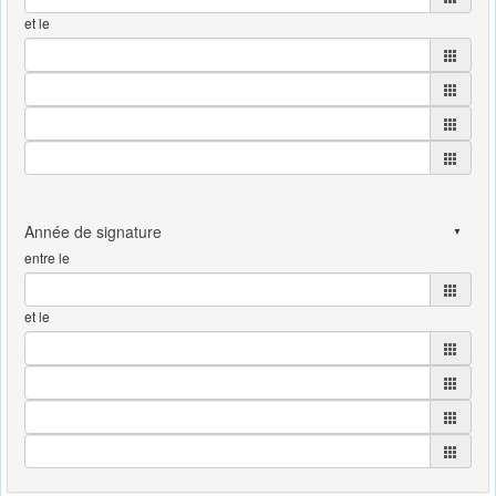
et le
entre le
et le