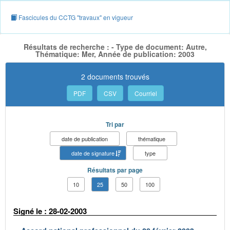
Fascicules du CCTG "travaux" en vigueur
Résultats de recherche : - Type de document: Autre,
Thématique: Mer, Année de publication: 2003
2 documents trouvés
PDF
CSV
Courriel
Tri par
date de publication
thématique
date de signature
type
Résultats par page
10
25
50
100
Signé le : 28-02-2003