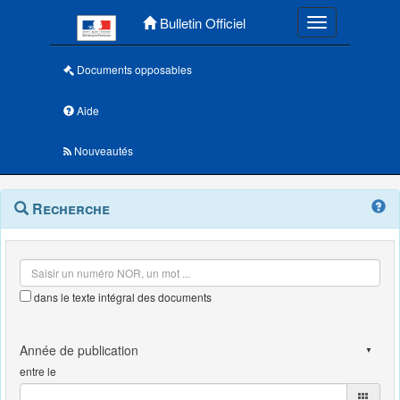
Menu principal
Bulletin Officiel
Toggle navigatio
Documents opposables
Aide
Nouveautés
Navigation
Menu
Recherche
contextuel
et
outils
annexes
dans le texte intégral des documents
entre le