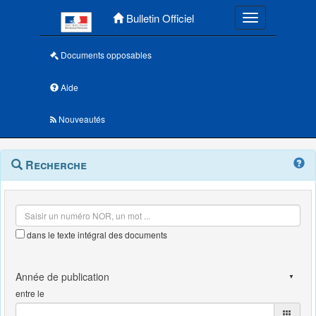
Menu principal
Bulletin Officiel
Toggle navigatio
Documents opposables
Aide
Nouveautés
Navigation
Menu
Recherche
contextuel
et
outils
annexes
dans le texte intégral des documents
entre le