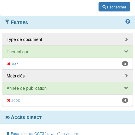
Rechercher
Filtres
Type de document
Thématique
Mer
4
Mots clés
Année de publication
2003
4
Accès direct
Fascicules du CCTG "travaux" en vigueur