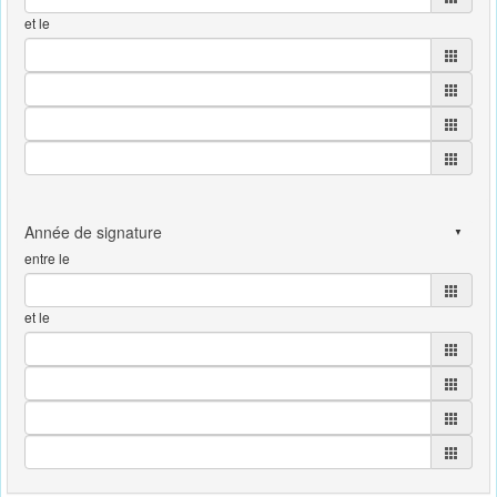
et le
entre le
et le