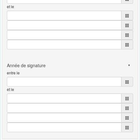
et le
entre le
et le