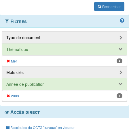
Rechercher
Filtres
Type de document
Thématique
Mer
4
Mots clés
Année de publication
2003
4
Accès direct
Fascicules du CCTG "travaux" en vigueur