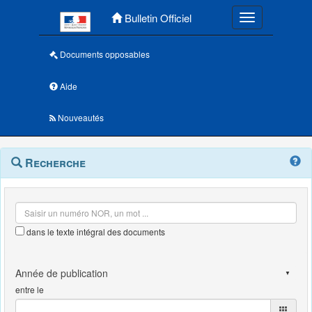
Menu principal
Bulletin Officiel
Toggle navigatio
Documents opposables
Aide
Nouveautés
Navigation
Menu
Recherche
contextuel
et
outils
annexes
dans le texte intégral des documents
entre le