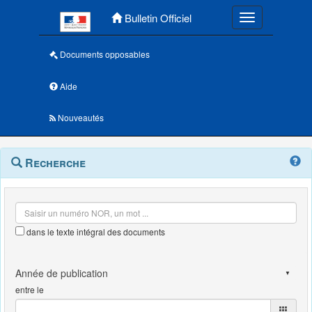
Menu principal
Bulletin Officiel
Toggle navigatio
Documents opposables
Aide
Nouveautés
Navigation
Menu
Recherche
contextuel
et
outils
annexes
dans le texte intégral des documents
entre le