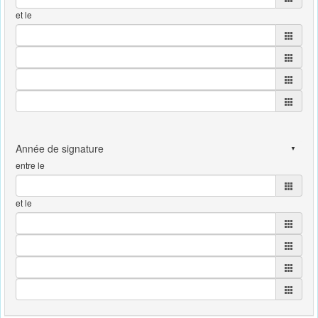
et le
entre le
et le