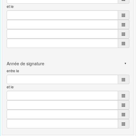
et le
entre le
et le