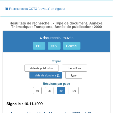
Fascicules du CCTG "travaux" en vigueur
Résultats de recherche : - Type de document: Annexe,
Thématique: Transports, Année de publication: 2000
4 documents trouvés
PDF
CSV
Courriel
Tri par
date de publication
thématique
date de signature
type
Résultats par page
10
25
50
100
Signé le : 16-11-1999