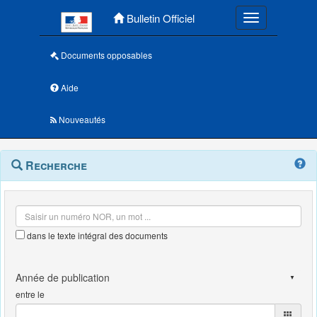
Menu principal
Bulletin Officiel
Toggle navigatio
Documents opposables
Aide
Nouveautés
Navigation
Menu
Recherche
contextuel
et
outils
annexes
dans le texte intégral des documents
entre le