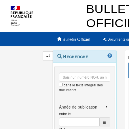
Menu principal
Bulletin Officiel
Documents o
Navigation
Menu
Recherche
contextuel
et
outils
annexes
dans le texte intégral des
documents
entre le
et le