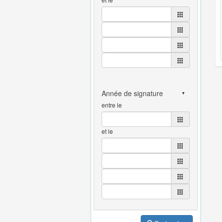
entre le
et le