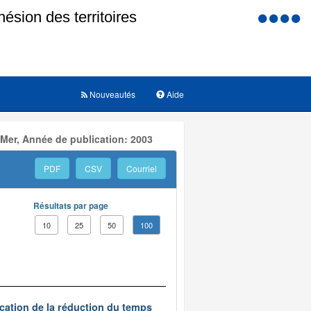
Menu
d'accessi
Nouveautés
Aide
 Mer, Année de publication: 2003
PDF
CSV
Courriel
Résultats par page
10
25
50
100
ication de la réduction du temps