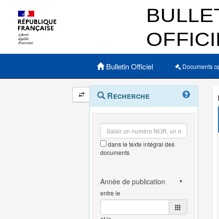
Menu principal
Bulletin Officiel
Documents o
Navigation
Menu
Recherche
contextuel
et
outils
annexes
dans le texte intégral des
documents
entre le
et le