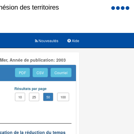
Menu
d'accessi
Nouveautés
Aide
 Mer, Année de publication: 2003
PDF
CSV
Courriel
Résultats par page
10
25
50
100
ication de la réduction du temps