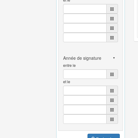
entre le
et le