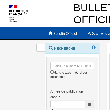
Menu principal
Bulletin Officiel
Documents o
Navigation
Menu
Recherche
contextuel
et
outils
annexes
dans le texte intégral des
documents
entre le
et le