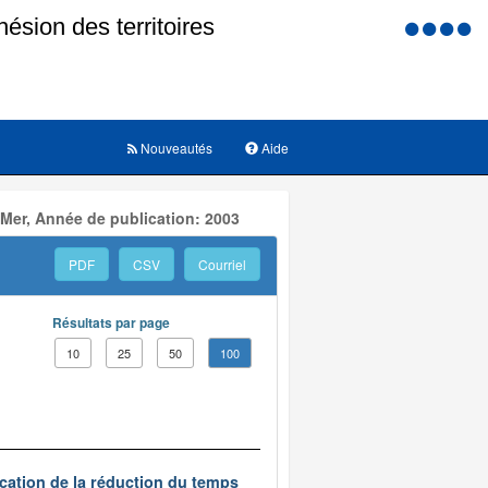
Menu
d'accessi
Nouveautés
Aide
 Mer, Année de publication: 2003
PDF
CSV
Courriel
Résultats par page
10
25
50
100
ication de la réduction du temps