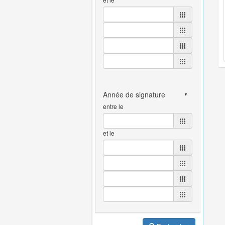
entre le
et le