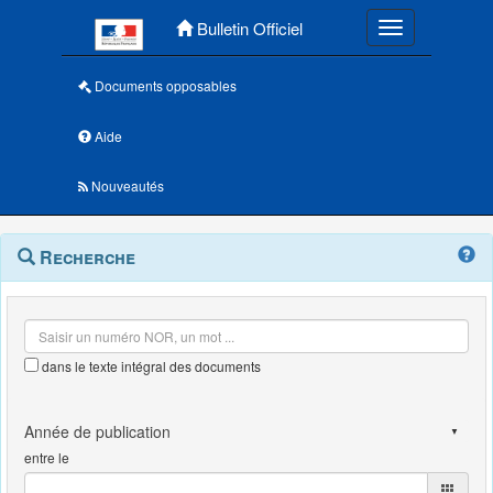
Menu principal
Bulletin Officiel
Toggle navigatio
Documents opposables
Aide
Nouveautés
Navigation
Menu
Recherche
contextuel
et
outils
annexes
dans le texte intégral des documents
entre le