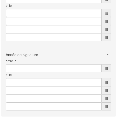
et le
entre le
et le