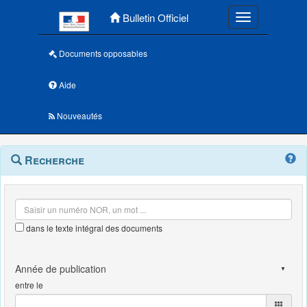
Menu principal
Bulletin Officiel
Toggle navigatio
Documents opposables
Aide
Nouveautés
Navigation
Menu
Recherche
contextuel
et
outils
annexes
dans le texte intégral des documents
entre le