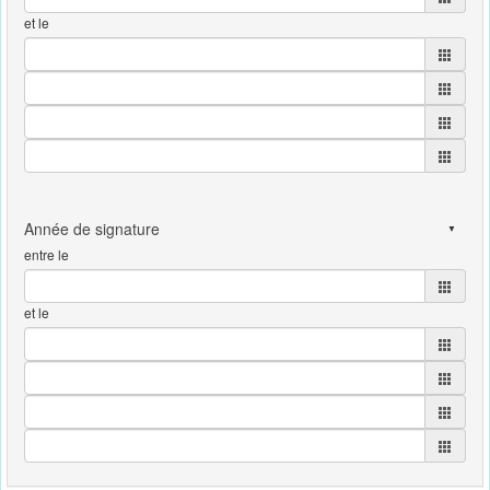
et le
entre le
et le