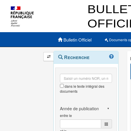
Menu principal
Bulletin Officiel
Documents o
Navigation
Menu
Recherche
contextuel
et
outils
annexes
dans le texte intégral des
documents
entre le
et le