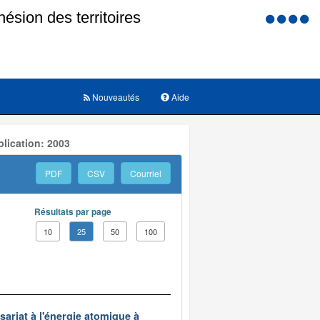
Menu
d'accessi
Nouveautés
Aide
lication: 2003
PDF
CSV
Courriel
Résultats par page
10
25
50
100
ariat à l'énergie atomique à