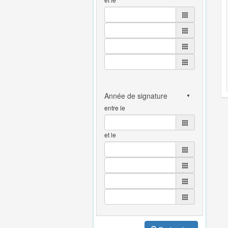
entre le
et le