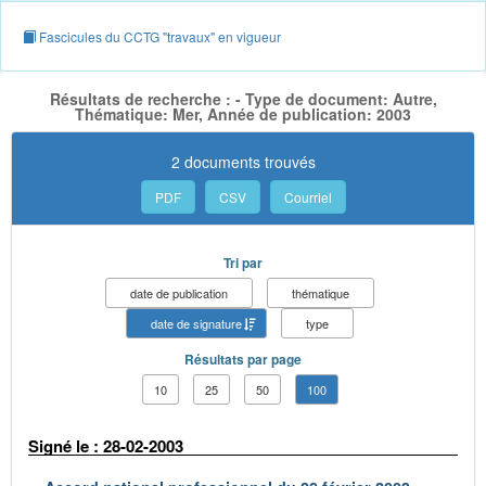
Fascicules du CCTG "travaux" en vigueur
Résultats de recherche : - Type de document: Autre,
Thématique: Mer, Année de publication: 2003
2 documents trouvés
PDF
CSV
Courriel
Tri par
date de publication
thématique
date de signature
type
Résultats par page
10
25
50
100
Signé le : 28-02-2003