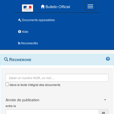
Menu principal
Bulletin Officiel
Toggle navigatio
Documents opposables
Aide
Nouveautés
Navigation
Menu
Recherche
contextuel
et
outils
annexes
dans le texte intégral des documents
entre le