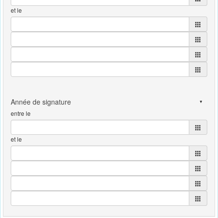
et le
entre le
et le