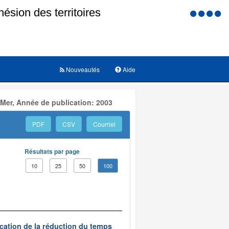
Menu
d'accessi
Nouveautés
Aide
 Mer, Année de publication: 2003
PDF
CSV
Courriel
Résultats par page
10
25
50
100
ication de la réduction du temps