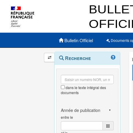
Menu principal
Bulletin Officiel
Documents o
Navigation
Menu
Recherche
contextuel
et
outils
annexes
dans le texte intégral des
documents
entre le
et le