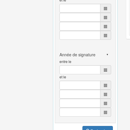
entre le
et le