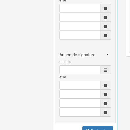
entre le
et le