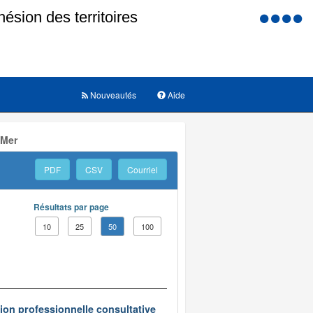
Menu
d'accessi
Nouveautés
Aide
 Mer
PDF
CSV
Courriel
Résultats par page
10
25
50
100
on professionnelle consultative