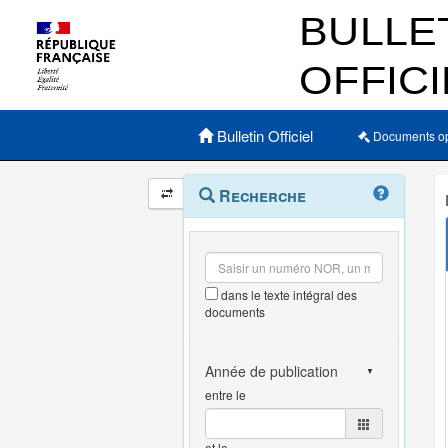
Menu principal
Bulletin Officiel
Documents o
Navigation
Menu
Recherche
contextuel
et
outils
annexes
dans le texte intégral des
documents
entre le
et le