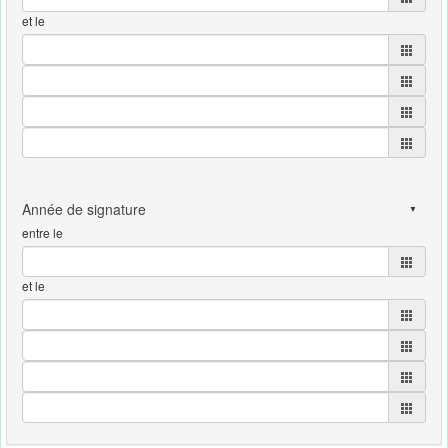
et le
entre le
et le