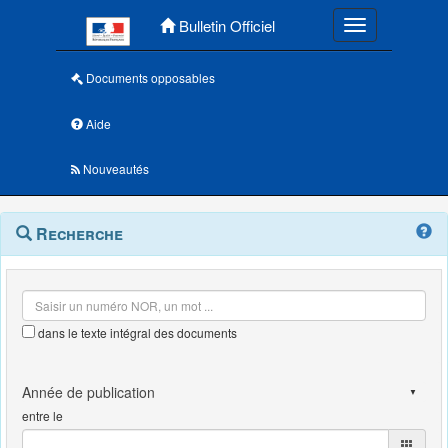
Menu principal
Bulletin Officiel
Toggle navigatio
Documents opposables
Aide
Nouveautés
Navigation
Menu
Recherche
contextuel
et
outils
annexes
dans le texte intégral des documents
entre le