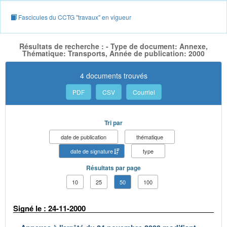
Fascicules du CCTG "travaux" en vigueur
Résultats de recherche : - Type de document: Annexe,
Thématique: Transports, Année de publication: 2000
4 documents trouvés
PDF
CSV
Courriel
Tri par
date de publication
thématique
date de signature
type
Résultats par page
10
25
50
100
Signé le : 24-11-2000