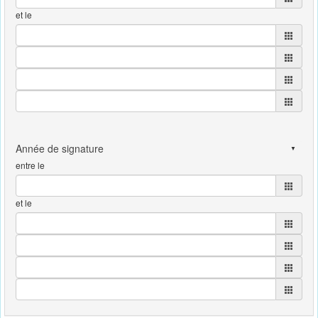
et le
entre le
et le