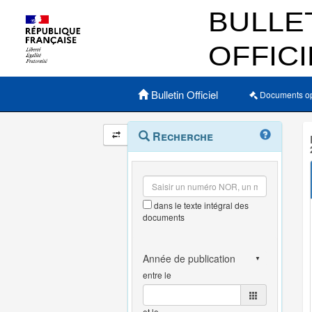
Menu principal
Bulletin Officiel
Documents o
Navigation
Menu
Recherche
contextuel
et
outils
annexes
dans le texte intégral des
documents
entre le
et le