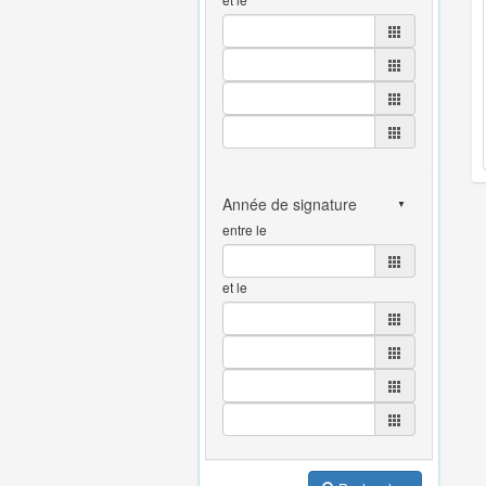
entre le
et le