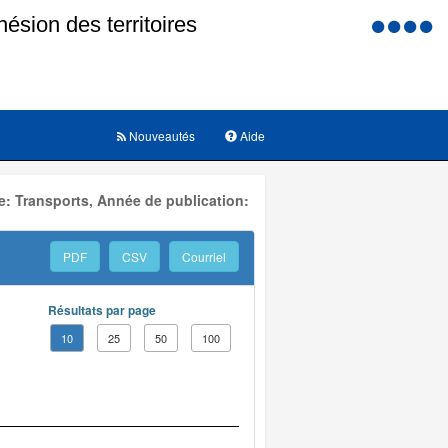
Menu
d'accessi
Nouveautés
Aide
: Transports, Année de publication:
PDF
CSV
Courriel
Résultats par page
10
25
50
100