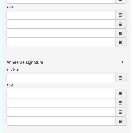
et le
entre le
et le