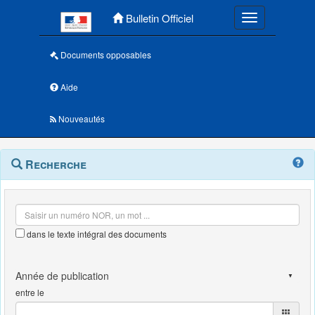
Menu principal
Bulletin Officiel
Toggle navigatio
Documents opposables
Aide
Nouveautés
Navigation
Menu
Recherche
contextuel
et
outils
annexes
dans le texte intégral des documents
entre le