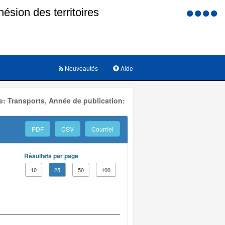
Menu
d'accessi
Nouveautés
Aide
: Transports, Année de publication:
PDF
CSV
Courriel
Résultats par page
10
25
50
100