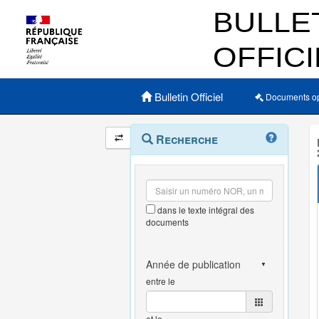
Menu principal
Bulletin Officiel
Documents o
Navigation
Menu
Recherche
contextuel
et
outils
annexes
dans le texte intégral des
documents
entre le
et le