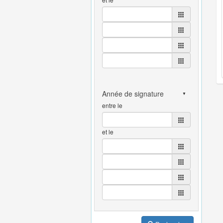
entre le
et le